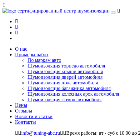
сертифицированный
центр шумоизоляции
О нас
Примеры работ
По маркам авто
Шумоизоляция торпедо автомобиля
Шумоизоляция крыши автомобиля
Шумоизоляция дверей автомобиля
Шумоизоляция пола автомобиля
Шумоизоляция багажника автомобиля
Шумоизоляция колесных арок автомобиля
Шумоизоляция стекол автомобиля
Цены
Отзывы
Новости и статьи
Контакты
info@tuning-abc.ru
Время работы: вт - суб c 10:00 до 