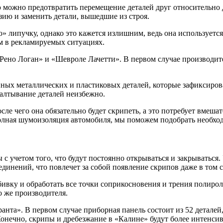
 можно предотвратить перемещение деталей друг относительно д
зию и заменить детали, вышедшие из строя.
ипучку, однако это кажется излишним, ведь она используется в 
ем в рекламируемых ситуациях.
ено Логан» и «Шевроле Лачетти». В первом случае производите
нных металлических и пластиковых деталей, которые зафиксиро
балтывание деталей неизбежно.
сле чего она обязательно будет скрипеть, а это потребует вмеша
полная шумоизоляция автомобиля, мы поможем подобрать необх
 с учетом того, что будут постоянно открываться и закрываться
инений, что повлечет за собой появление скрипов даже в том с
бивку и обработать все точки соприкосновения и трения полир
о же производителя.
нта». В первом случае приборная панель состоит из 52 деталей
. Конечно, скрипы и дребезжание в «Калине» будут более интенс