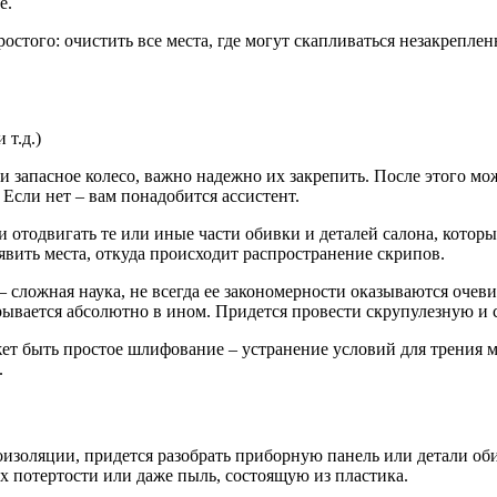
е.
ростого: очистить все места, где могут скапливаться незакрепл
 т.д.)
 запасное колесо, важно надежно их закрепить. После этого мож
Если нет – вам понадобится ассистент.
 отодвигать те или иные части обивки и деталей салона, кото
вить места, откуда происходит распространение скрипов.
– сложная наука, не всегда ее закономерности оказываются очев
крывается абсолютно в ином. Придется провести скрупулезную и 
т быть простое шлифование – устранение условий для трения м
.
оизоляции, придется разобрать приборную панель или детали об
х потертости или даже пыль, состоящую из пластика.