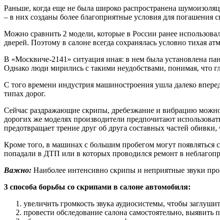
Раньше, когда еще не была широко распространена шумоизоляц
– в них созданы более благоприятные условия для погашения с
Можно сравнить 2 модели, которые в России ранее использова
дверей. Поэтому в салоне всегда сохранялась условно тихая ат
В «Москвиче-2141» ситуация иная: в нем была установлена пан
Однако люди мирились с такими неудобствами, понимая, что г
С того времени индустрия машиностроения ушла далеко вперед.
типах дорог.
Сейчас раздражающие скрипы, дребезжание и вибрацию можно 
дорогих же моделях производители предпочитают использовать
предотвращает трение друг об друга составных частей обивки
Кроме того, в машинах с большим пробегом могут появляться с
попадали в ДТП или в которых проводился ремонт в неблагоп
Важно:
Наиболее интенсивно скрипы и неприятные звуки прояв
3 способа борьбы со скрипами в салоне автомобиля:
увеличить громкость звука аудиосистемы, чтобы заглуши
провести обследование салона самостоятельно, выявить п