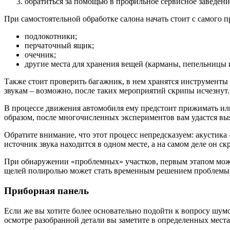
обратиться за помощью в профильное сервисное заведени
При самостоятельной обработке салона начать стоит с самого п
подлокотники;
перчаточный ящик;
очечник;
другие места для хранения вещей (карманы, пепельницы и
Также стоит проверить багажник, в нем хранятся инструменты и
звукам – возможно, после таких мероприятий скрипы исчезнут. 
В процессе движения автомобиля ему предстоит прижимать или
образом, после многочисленных экспериментов вам удастся выя
Обратите внимание, что этот процесс непредсказуем: акустика 
источник звука находится в одном месте, а на самом деле он с
При обнаружении «проблемных» участков, первым этапом може
щелей полиролью может стать временным решением проблемы
Приборная панель
Если же вы хотите более основательно подойти к вопросу шум
осмотре разобранной детали вы заметите в определенных места