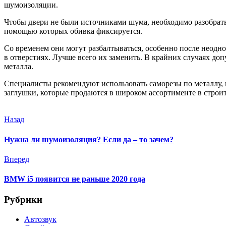
шумоизоляции.
Чтобы двери не были источниками шума, необходимо разобрать
помощью которых обивка фиксируется.
Со временем они могут разбалтываться, особенно после неодн
в отверстиях. Лучше всего их заменить. В крайних случаях до
металла.
Специалисты рекомендуют использовать саморезы по металлу, 
заглушки, которые продаются в широком ассортименте в строи
Назад
Нужна ли шумоизоляция? Если да – то зачем?
Вперед
BMW i5 появится не раньше 2020 года
Рубрики
Автозвук