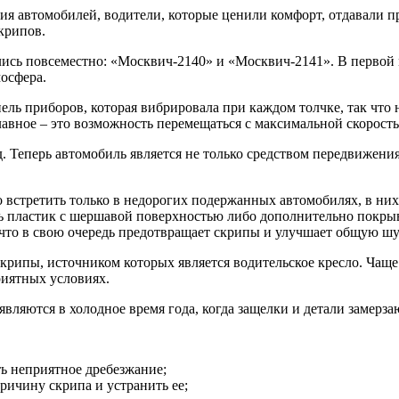
ия автомобилей, водители, которые ценили комфорт, отдавали 
крипов.
лись повсеместно: «Москвич-2140» и «Москвич-2141». В первой 
мосфера.
ель приборов, которая вибрировала при каждом толчке, так что
лавное – это возможность перемещаться с максимальной скорост
 Теперь автомобиль является не только средством передвижения
встретить только в недорогих подержанных автомобилях, в них
 пластик с шершавой поверхностью либо дополнительно покрыва
, что в свою очередь предотвращает скрипы и улучшает общую 
крипы, источником которых является водительское кресло. Чаще 
риятных условиях.
ляются в холодное время года, когда защелки и детали замерзаю
ть неприятное дребезжание;
ричину скрипа и устранить ее;