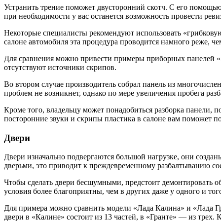
Устранить трение поможет двусторонний скотч. С его помощью
при необходимости у вас останется возможность провести реви
Некоторые специалисты рекомендуют использовать «грибковую» л
салоне автомобиля эта процедура проводится намного реже, ч
Для сравнения можно привести примеры приборных панелей «Р
отсутствуют источники скрипов.
Во втором случае производитель собрал панель из многочисле
проблем не возникнет, однако по мере увеличения пробега раз
Кроме того, владельцу может понадобиться разборка панели, по
посторонние звуки и скрипы пластика в салоне вам поможет 
Двери
Двери изначально подвергаются большой нагрузке, они созданы
дверьми, это приводит к преждевременному разбалтыванию соед
Чтобы сделать двери бесшумными, предстоит демонтировать о
условия более благоприятны, чем в других даже у одного и тог
Для примера можно сравнить модели «Лада Калина» и «Лада Гра
двери в «Калине» состоит из 13 частей, в «Гранте» — из трех