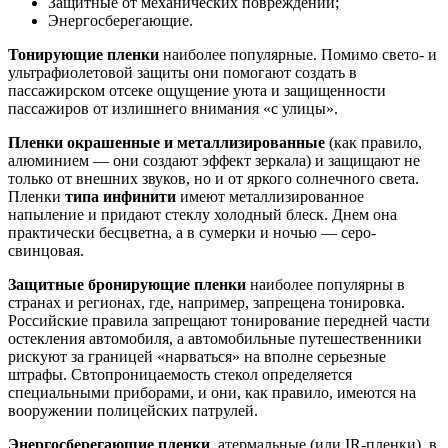
Защитные от механических повреждений;
Энергосберегающие.
Тонирующие пленки
наиболее популярные. Помимо свето- и
ультрафиолетовой защиты они помогают создать в
пассажирском отсеке ощущение уюта и защищенности
пассажиров от излишнего внимания «с улицы».
Пленки окрашенные и металлизированные
(как правило,
алюминием — они создают эффект зеркала) и защищают не
только от внешних звуков, но и от яркого солнечного света.
Пленки
типа инфинити
имеют металлизированное
напыление и придают стеклу холодный блеск. Днем она
практически бесцветна, а в сумерки и ночью — серо-
свинцовая.
Защитные бронирующие пленки
наиболее популярны в
странах и регионах, где, например, запрещена тонировка.
Российские правила запрещают тонирование передней части
остекления автомобиля, а автомобильные путешественники
рискуют за границей «нарваться» на вполне серьезные
штрафы. Свтопроницаемость стекол определяется
специальными приборами, и они, как правило, имеются на
вооружении полицейских патрулей.
Энергосберегающие пленки
, атермальные (или IR-пленки), в