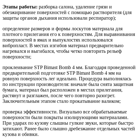
Этапы работы:
разборка салона, удаление грязи и
обезжиривание поверхностей с помощью растворителя (для
защиты органов дыхания использовали респиратор);
определение размеров и формы лоскутов материала для
плотного прилегания его к поверхностям. Для выравнивания
поверхностей в ямах и выпуклостях использовался
вибропласт. В местах изгибов материал предварительно
нагревался и выгибался, чтобы четко повторить рельеф
поверхности;
проклеивание STP Bimast Bomb 4 мм. Благодаря проведенной
предварительной подготовке STP Bimast Bomb 4 мм на
ровную поверхность лег идеально. Процедура выполнялась
по инструкции производителя: вначале была снята защитная
бумага, материал был расположен в местах прилегания,
растянут и разглажен, после чего повторно разогрет.
Заключительным этапом стало прокатывание валиком;
проверка эффективности. Визуально все обрабатываемые
поверхности были покрыты изолирующими материалами.
При ударах по кузову слышны гулкие звуки, которые быстро
затихают. Ранее было слышно дребезжание отдельных частей
кузова и обивки.